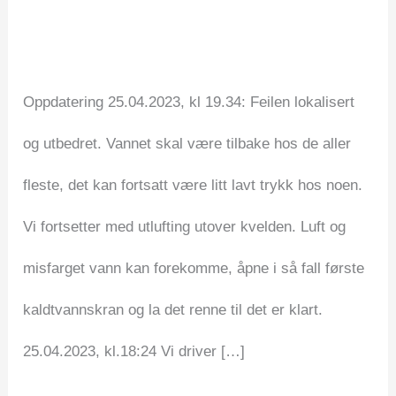
(utbedret)
pågår
Uncategorized
/
Mattias Kristiansson
25.04.2023
Oppdatering 25.04.2023, kl 19.34: Feilen lokalisert
(utbedret)
og utbedret. Vannet skal være tilbake hos de aller
fleste, det kan fortsatt være litt lavt trykk hos noen.
Vi fortsetter med utlufting utover kvelden. Luft og
misfarget vann kan forekomme, åpne i så fall første
kaldtvannskran og la det renne til det er klart.
25.04.2023, kl.18:24 Vi driver […]