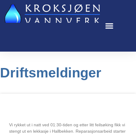
Hopp
rett
til
innholdet
Driftsmeldinger
Vannlekkasje Hallbekken 25.mai 2023
Vi rykket ut i natt ved 01:30-tiden og etter litt feilsøking fikk vi
stengt ut en lekkasje i Hallbekken. Reparasjonsarbeid starter