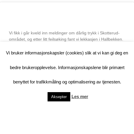
Vannlekkasje Hallbekken
Vi fikk i går kveld inn meldinger om dårlig trykk i Skotterud-
området, og etter litt feilsøking fant vi lekkasjen i Hallbekken.
Reparasjonsarbeid starter i dag
Vi bruker informasjonskapsler (cookies) slik at vi kan gi deg en
LES MER
bedre brukeropplevelse. Informasjonskapslene blir primært
benyttet for trafikkmåling og optimalisering av tjenesten.
Les mer
Aksepter
Kroksjøen Vannverk SA
Syversbakken 55, N-2230 Skotterud
Orgnr: 970 032 096 MVA