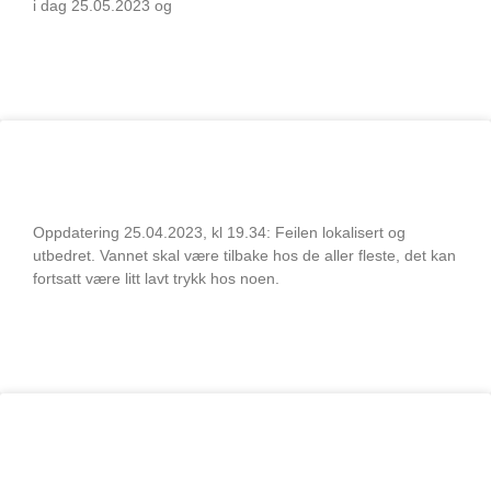
i dag 25.05.2023 og
LES MER
Feilsøking pågår 25.04.2023 (utbedret)
Oppdatering 25.04.2023, kl 19.34: Feilen lokalisert og
utbedret. Vannet skal være tilbake hos de aller fleste, det kan
fortsatt være litt lavt trykk hos noen.
LES MER
Vanningsrestriksjoner Kroksjøen