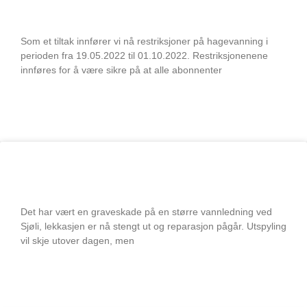
Vannverk SA 2022
Som et tiltak innfører vi nå restriksjoner på hagevanning i
perioden fra 19.05.2022 til 01.10.2022. Restriksjonenene
innføres for å være sikre på at alle abonnenter
LES MER
Graveskade – Sjøli
Det har vært en graveskade på en større vannledning ved
Sjøli, lekkasjen er nå stengt ut og reparasjon pågår. Utspyling
vil skje utover dagen, men
LES MER