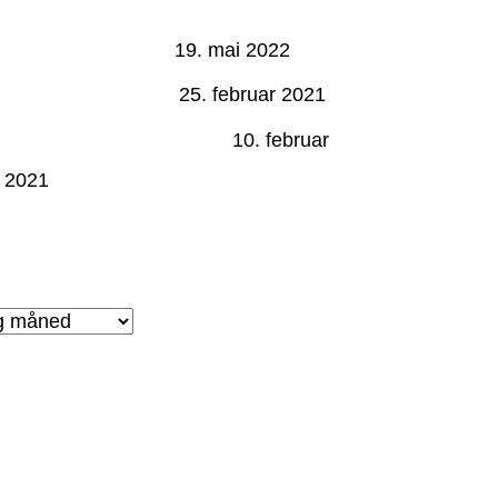
Vanningsrestriksjoner Kroksjøen
Vannverk SA 2022
19. mai 2022
Graveskade – Sjøli
25. februar 2021
Vannlekkasje Hallbekken
10. februar
2021
iv: