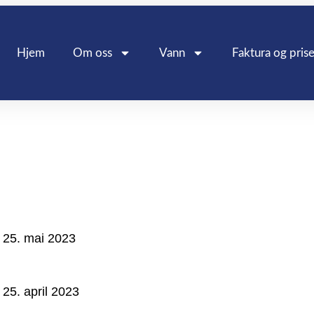
Hjem
Om oss
Vann
Faktura og prise
te driftsmeldinger:
Vannlekkasje Hallbekken 25.mai 2023
25. mai 2023
Feilsøking pågår 25.04.2023 (utbedret)
25. april 2023